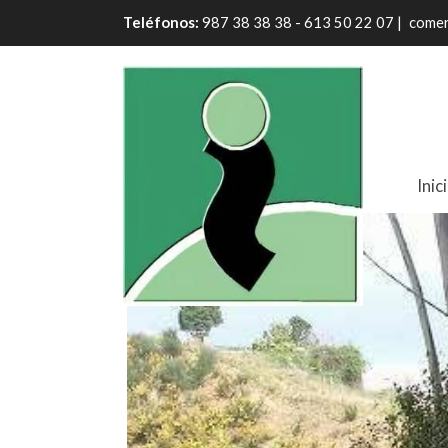
Teléfonos:
987 38 38 38 - 613 50 22 07 |
comer
Inic