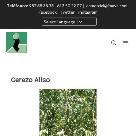
Teléfonos:
987 38 38 38 - 613 50 22 07 |
comercial@imave.com
Facebook
Twitter
Instagram
Select Language
Cerezo Aliso