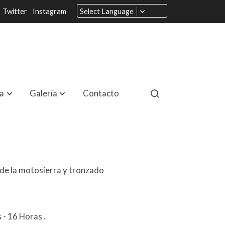
Twitter
Instagram
Select Language
a
Galería
Contacto
1
de la motosierra y tronzado
s - 16 Horas
.