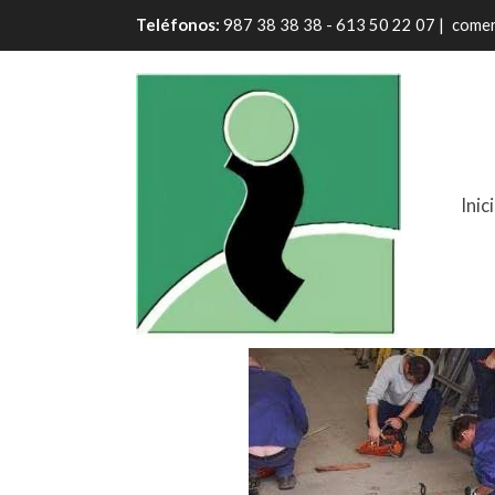
Teléfonos:
987 38 38 38 - 613 50 22 07 |
comer
Inic
Nivel 1