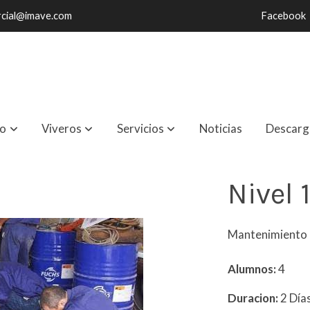
cial@imave.com
Facebook
io
Viveros
Servicios
Noticias
Descarg
Nivel 
Mantenimiento 
Alumnos:
4
Duracion:
2 Día